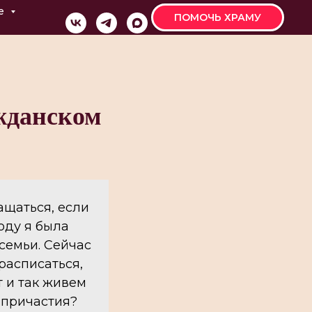
е
ПОМОЧЬ ХРАМУ
жданском
ащаться, если
оду я была
 семьи. Сейчас
расписаться,
т и так живем
з причастия?