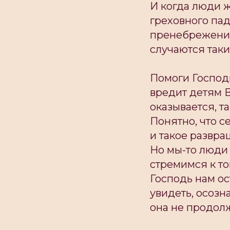
И когда люди ж
греховного пад
пренебрежением
случаются так
Помоги Господи,
вредит детям В
оказывается, т
Понятно, что с
и такое развра
Но мы-то люди
стремимся к то
Господь нам ос
увидеть, осозна
она не продолж