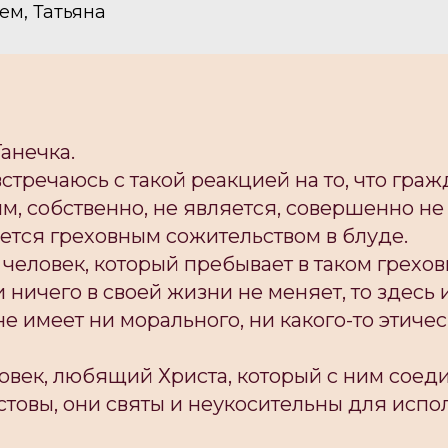
ем, Татьяна
Танечка.
встречаюсь с такой реакцией на то, что граж
м, собственно, не является, совершенно не
ается греховным сожительством в блуде.
, человек, который пребывает в таком грехо
и ничего в своей жизни не меняет, то здесь
не имеет ни морального, ни какого-то этичес
овек, любящий Христа, который с ним соед
стовы, они святы и неукосительны для испо