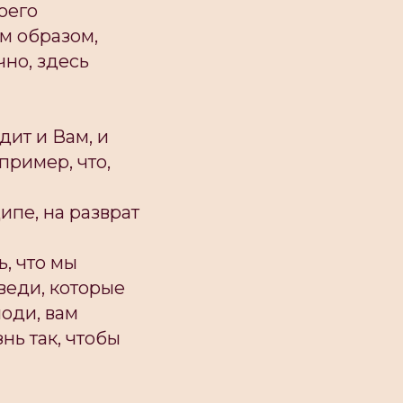
оего
им образом,
чно, здесь
дит и Вам, и
пример, что,
ипе, на разврат
, что мы
оведи, которые
поди, вам
нь так, чтобы