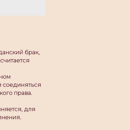
данский брак,
 считается
вном
 и соединяться
кого права.
иняется, для
лнения.