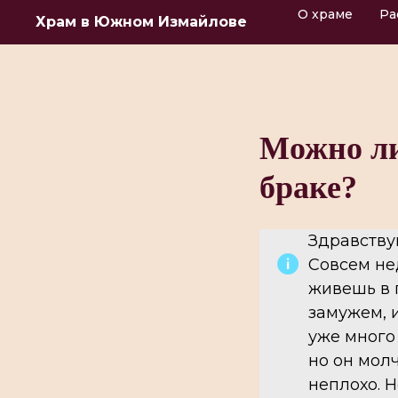
О храме
Ра
Храм в Южном Измайлове
Можно ли
браке?
Здравству
Совсем не
живешь в г
замужем, и
уже много
но он молч
неплохо. Н