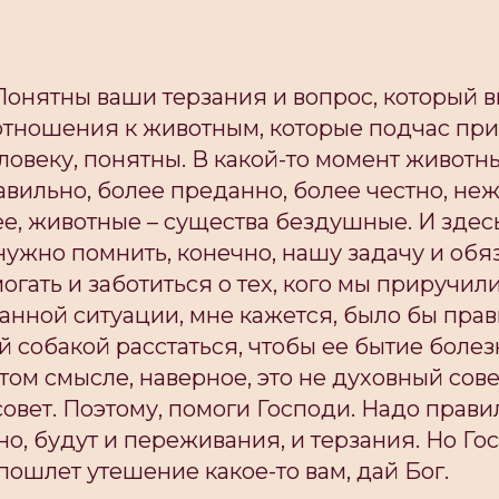
Понятны ваши терзания и вопрос, который в
тношения к животным, которые подчас пр
ловеку, понятны. В какой-то момент животн
вильно, более преданно, более честно, неж
ее, животные – существа бездушные. И здес
нужно помнить, конечно, нашу задачу и обя
огать и заботиться о тех, кого мы приручили
анной ситуации, мне кажется, было бы прав
ой собакой расстаться, чтобы ее бытие боле
этом смысле, наверное, это не духовный сове
совет. Поэтому, помоги Господи. Надо прав
о, будут и переживания, и терзания. Но Го
ошлет утешение какое-то вам, дай Бог.