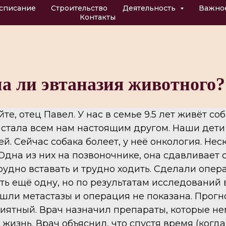
списание
Строительство
Деятельность
Важно
Контакты
а ли эвтаназия животного?
те, отец Павел. У нас в семье 9.5 лет живёт соб
 стала всем нам настоящим другом. Наши дет
ей. Сейчас собака болеет, у неё онкология. Нес
 Одна из них на позвоночнике, она сдавливает 
трудно вставать и трудно ходить. Сделали опе
ть ещё одну, но по результатам исследований 
ошли метастазы и операция не показана. Прогн
иятный. Врач назначил препараты, которые н
жизнь. Врач объяснил, что спустя время (когд