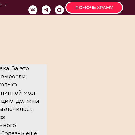
е
ПОМОЧЬ ХРАМУ
ака. За это
и выросли
колько
спинной мозг
рацию, должны
выяснилось,
оз
емного
а болезнь ещё