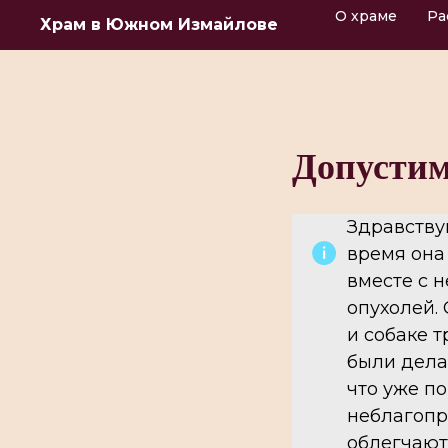
О храме
Ра
Храм в Южном Измайлове
Допустим
Здравствуй
время она
вместе с н
опухолей.
и собаке 
были дела
что уже п
неблагопр
облегчают 