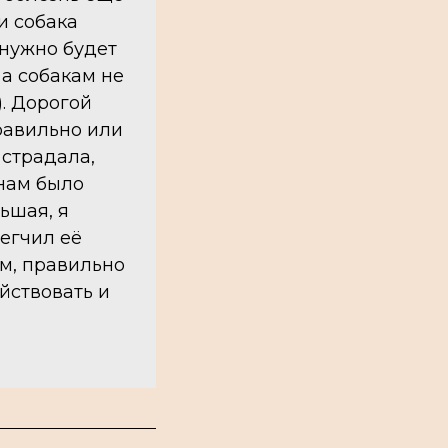
и собака
 нужно будет
 а собакам не
. Дорогой
правильно или
 страдала,
 нам было
ьшая, я
легчил её
ем, правильно
йствовать и