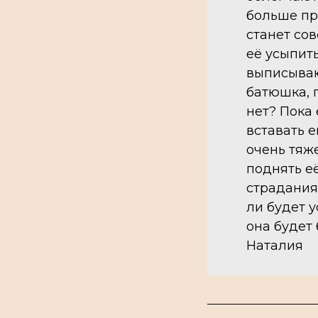
больше пр
станет сов
её усыпить
выписываю
батюшка, 
нет? Пока
вставать е
очень тяже
поднять её
страдания
ли будет 
она будет
Наталия