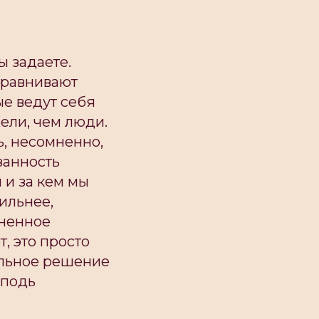
ы задаете.
иравнивают
ые ведут себя
ели, чем люди.
ь, несомненно,
занность
 и за кем мы
ильнее,
зненное
т, это просто
ильное решение
сподь