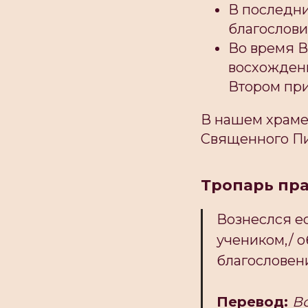
В последни
благословив
Во время В
восхождени
Втором при
В нашем храме
Священного Пи
Тропарь пра
Вознеслся ес
учеником,/ 
благословени
Перевод:
Во