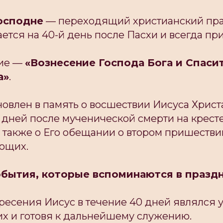
осподне
— переходящий христианский пра
ется на 40-й день после Пасхи и всегда пр
ние —
«Вознесение Господа Бога и Спаси
а»
.
овлен в память о восшествии Иисуса Христа
 дней после мученической смерти на крест
 также о Его обещании о втором пришестви
ющих.
бытия, которые вспоминаются в праздн
ресения Иисус в течение 40 дней являлся 
их и готовя к дальнейшему служению.