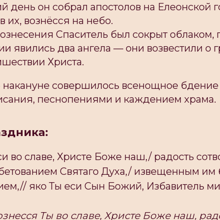
й день он собрал апостолов на Елеонской г
 их, вознёсся на небо.
ознесения Спаситель был сокрыт облаком, 
и явились два ангела — они возвестили о
шествии Христа.
 накануне совершилось всенощное бдение 
сания, песнопениями и каждением храма.
здника:
и во славе, Христе Боже наш,/ радость сот
обетованием Святаго Духа,/ извещенным и
ем,// яко Ты еси Сын Божий, Избавитель ми
знесся Ты во славе, Христе Боже наш, ра