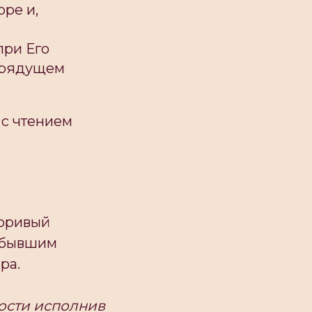
оре и,
при Его
 грядущем
с чтением
воривый
м бывшим
ра.
дости исполнив