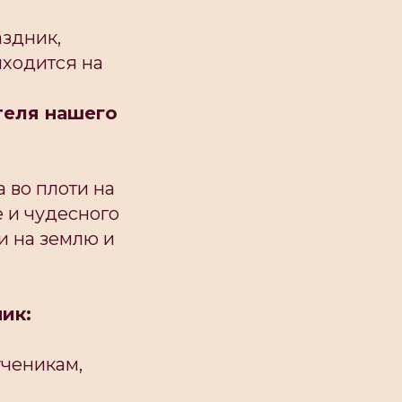
здник,
иходится на
теля нашего
 во плоти на
е и чудесного
и на землю и
ик:
ученикам,