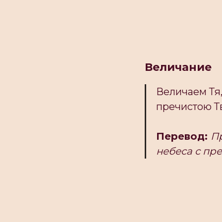
Величание
Величаем Тя,
пречистою Т
Перевод:
Пр
небеса с пр