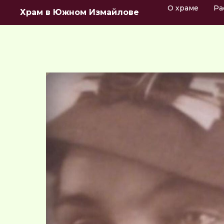
О храме
Ра
Храм в Южном Измайлове