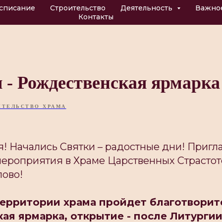
списание
Строительство
Деятельность
Важно
Контакты
я - Рождественская ярмарка
ИТЕЛЬСТВО ХРАМА
! Начались Святки – радостные дни! Пригл
ероприятия в Храме Царственных Страстот
ово!
 территории храма пройдет благотворит
ая ярмарка, открытие - после Литургии