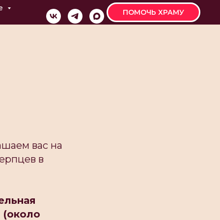
е
ПОМОЧЬ ХРАМУ
ашаем вас на
ерпцев в
ельная
 (около