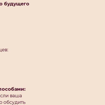
во будущего
цев:
пособами:
Если ваша
о обсудить