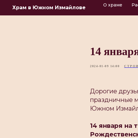
О храме
Ра
Храм в Южном Измайлове
14 январ
2024-01-09 14:00
СТРО
Дорогие друзья
праздничные м
Южном Измайл
14 января на
Рождественск