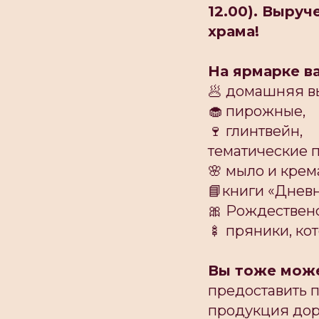
12.00). Выру
храма!
На ярмарке в
🥟 домашняя в
🧁 пирожные,
🍷 глинтвейн,
тематические 
🌸 мыло и кре
📘книги «Днев
🎀 Рождествен
🍢 пряники, ко
Вы тоже може
предоставить п
продукция дор