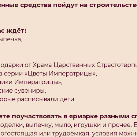
ченные средства пойдут на строительст
ас ждёт:
ыпечка,
подарки от Храма Царственных Страстотерп
ма серии «Цветы Императрицы»,
ники Императрицы»,
ские сувениры,
торые расписывали дети.
те поучаствовать в ярмарке разными с
оделки, выпечку, мыло, игрушки и прочее. 
огостоящая или трудоëмкая, условия можн