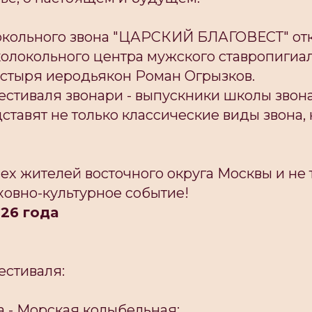
окольного звона "ЦАРСКИЙ БЛАГОВЕСТ" от
колокольного центра мужского ставропигиал
стыря иеродьякон Роман Огрызков.
естиваля звонари - выпускники школы звон
дставят не только классические виды звона,
х жителей восточного округа Москвы и не т
ховно-культурное событие!
26 года
естиваля:
га - Морская колыбельная;