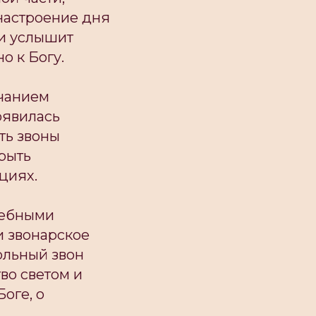
настроение дня
ии услышит
о к Богу.
учанием
оявилась
ть звоны
рыть
циях.
елебными
и звонарское
ольный звон
тво светом и
оге, о