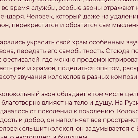
во время службы, особые звоны отражают 
лендаря. Человек, который даже на удален
он, перекрестится и обратится сам мысленн
тарались украсить свой храм особенным зв
вона, передать его самобытность. Отсюда п
х фестивалей, где можно продемонстрирова
астырей и храмов, поделиться опытом, раск
соту звучания колоколов в разных компози
 колокольный звон обладает в том числе ц
 благотворно влияет на тело и душу. На Рус
давалось от поколения к поколению. Колок
адость и добро, он наполняет все пространс
еловек слышит колокол, он задумывается о Б
мье, о настоящем и будущем.