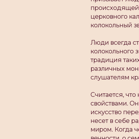
происходящей 
церковного ка
колокольный зв
Люди всегда с
колокольного з
традиция таки
различных мон
слушателям кра
Считается, что
свойствами. Он
искусство пере
несет в себе р
миром. Когда ч
вечности, о се