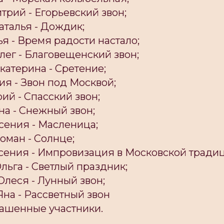
трий - Егорьевский звон;
аталья - Дождик;
ья - Время радости настало;
лег - Благовещенский звон;
Екатерина - Сретение;
сия - Звон под Москвой;
рий - Спасский звон;
ена - Снежный звон;
Ксения - Масленица;
Роман - Солнце;
Ксения - Импровизация в Московской тради
Ольга - Светлый праздник;
 Олеся - Лунный звон;
 Яна - Рассветный звон
лашенные участники.