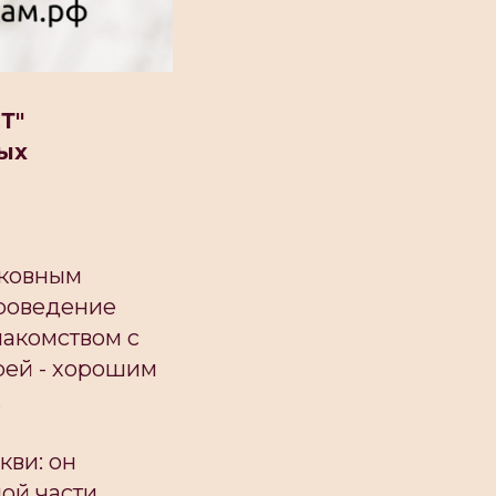
Т"
ых
рковным
Проведение
накомством с
рей - хорошим
.
кви: он
ой части,