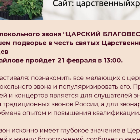
олокольного звона "ЦАРСКИЙ БЛАГОВЕС
ем подворье в честь святых Царственн
цев
йлове пройдет 21 февраля в 13:00.
фестиваля: познакомить все желающих с це
окольного звона и популяризировать его. 
ей и концертов является для слушателей з
 традиционных звонов России, а для звона
обмена опытом и повышения квалификации
он исконно имеет глубокое значение в Цер
й к началу богослужений, сообщает о важн