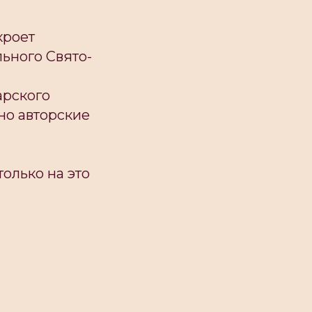
кроет
ьного Свято-
арского
 но авторские
олько на это