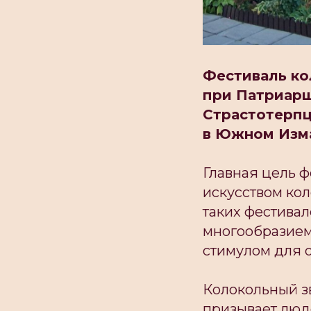
Фестиваль к
при Патриарш
Страстотерп
в Южном Изма
Главная цель 
искусством кол
таких фестивал
многообразием
стимулом для 
Колокольный зв
призывает люде