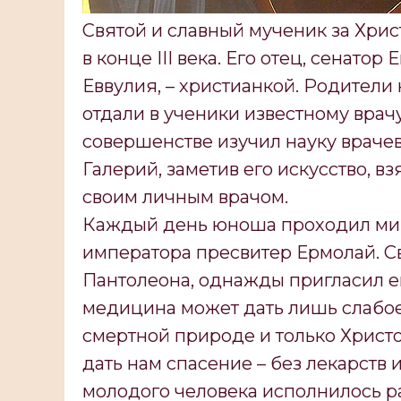
Святой и славный мученик за Хри
в конце III века. Его отец, сенатор
Еввулия, – христианкой. Родители
отдали в ученики известному врачу
совершенстве изучил науку враче
Галерий, заметив его искусство, в
своим личным врачом.
Каждый день юноша проходил мимо
императора пресвитер Ермолай. С
Пантолеона, однажды пригласил его
медицина может дать лишь слабо
смертной природе и только Христ
дать нам спасение – без лекарств и
молодого человека исполнилось ра