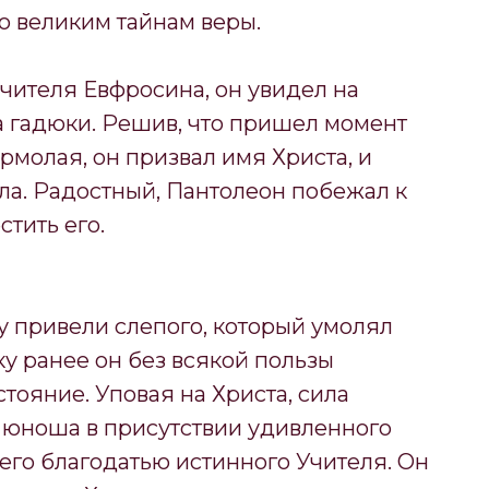
го великим тайнам веры.
чителя Евфросина, он увидел на
а гадюки. Решив, что пришел момент
молая, он призвал имя Христа, и
хла. Радостный, Пантолеон побежал к
тить его.
у привели слепого, который умолял
ку ранее он без всякой пользы
стояние. Уповая на Христа, сила
, юноша в присутствии удивленного
 его благодатью истинного Учителя. Он