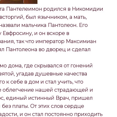
ста Пантелеимон родился в Никомидии
 Евсторгий, был язычником, а мать,
 назвали мальчика Пантолеон. Его
 Евфросину, и он вскоре в
вания, так что император Максимиан
зял Пантолеона во дворец и сделал
 дома, где скрывался от гонений
вятой, угадав душевные качества
 к себе в дом и стал учить, что
е облегчение нашей страдающей и
ос, единый истинный Врач, пришел
 без платы. От этих слов сердце
дости, и он стал постоянно приходить