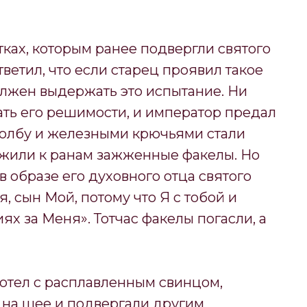
ах, которым ранее подвергли святого
ветил, что если старец проявил такое
олжен выдержать это испытание. Ни
бать его решимости, и император предал
столбу и железными крючьями стали
ложили к ранам зажженные факелы. Но
в образе его духовного отца святого
я, сын Мой, потому что Я с тобой и
иях за Меня». Тотчас факелы погасли, а
котел с расплавленным свинцом,
 на шее и подвергали другим