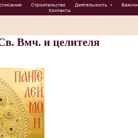
списание
Строительство
Деятельность
Важно
Контакты
 Св. Вмч. и целителя