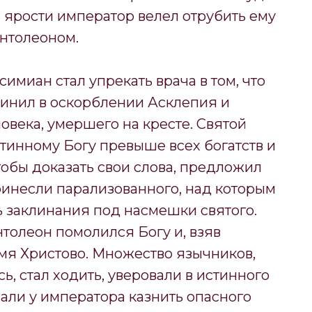
В ярости император велел отрубить ему
антолеоном.
симиан стал упрекать врача в том, что
бвинил в оскорблении Асклепия и
ловека, умершего на кресте. Святой
стинному Богу превыше всех богатств и
чтобы доказать свои слова, предложил
ринесли парализованного, над которым
 заклинания под насмешки святого.
нтолеон помолился Богу и, взяв
имя Христово. Множество язычников,
сь, стал ходить, уверовали в истинного
али у императора казнить опасного