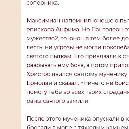
соперника.
Максимиан напомнил юноше о пытк
епископа Анфима. Но Пантолеон от
мужество2, то юноша тем более д
лесть, ни угрозы не могли поколе
святого пыткам. Его привязали к 
разрывать ему бока, а потом при
Христос явился святому мученику 
Ермолая и сказал: «Ничего не бойс
помогу тебе во всех твоих страдан
раны святого зажили.
После этого мученика опускали в 
бросали в море с тяжелым камнем