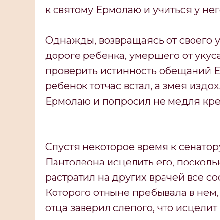
к святому Ермолаю и учиться у не
Однажды, возвращаясь от своего у
дороге ребенка, умершего от укус
проверить истинность обещаний Ер
ребенок тотчас встал, а змея издо
Ермолаю и попросил не медля крес
Спустя некоторое время к сенатор
Пантолеона исцелить его, посколь
растратил на других врачей все со
Которого отныне пребывала в нем
отца заверил слепого, что исцелит