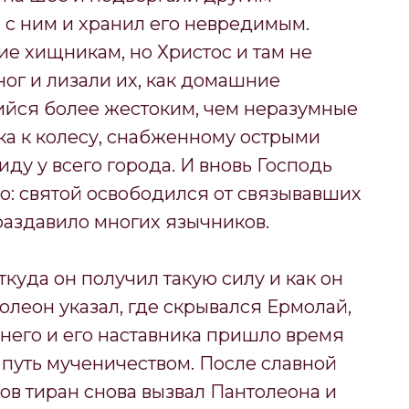
 с ним и хранил его невредимым.
е хищникам, но Христос и там не
 ног и лизали их, как домашние
ийся более жестоким, чем неразумные
ка к колесу, снабженному острыми
виду у всего города. И вновь Господь
о: святой освободился от связывавших
, раздавило многих язычников.
куда он получил такую силу и как он
олеон указал, где скрывался Ермолай,
 него и его наставника пришло время
 путь мученичеством. После славной
ов тиран снова вызвал Пантолеона и