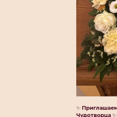
✨️
Приглашае
Чудотворца
✨️