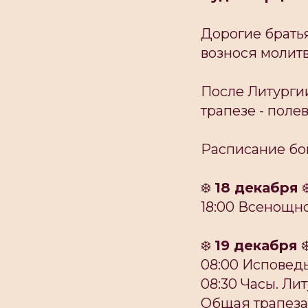
Дорогие братья
вознося молитв
После Литурги
трапезе - поле
Расписание б
❄️
18 декабря
❄
18:00 Всенощн
❄️
19 декабря
❄
08:00 Исповедь
08:30 Часы. Ли
Общая трапеза