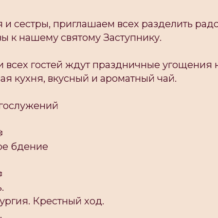
 и сестры, приглашаем всех разделить радо
ы к нашему святому Заступнику.
и всех гостей ждут праздничные угощения 
вая кухня, вкусный и ароматный чай.
огослужений
️
ое бдение
️
.
тургия. Крестный ход.
.