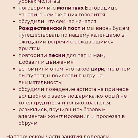
уроках молитвы;
поговорили, о
молитвах
Богородице.
Узнали, о чем же в них говорится;
обсудили, что сейчас начался
Рождественский пост
и мы вновь будем
путешествовать по нашему календарю в
ожидании встречи с рождающимся
Христом;
повторили
песни
для пап и мам,
добавили движения;
вспомнили о том, что такое
цирк
, кто в нем
выступает, и поиграли в игру на
внимательность;
обсудили поведение артиста на примере
волшебного зверя лошарика, который не
хотел трудиться и только хвастался;
размялись, поучившись базовым
элементам жонглирования и пролезая в
обручи.
На творческой части занятия доделали