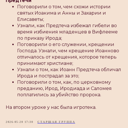
Предтечи
Поговорили о том, чем схожи истории
святых Иоакима и Анны и Захарии и
Елисаветы;
Узнали, как Предтеча избежал гибели во
время избиения младенцев в Вифлееме
по приказу Ирода;
Поговорили о его служении, крещении
Господа. Узнали, чем крещение Иоанново
отличалось от крещения, которое теперь
принимают христиане;
Узнали о том, как Иоанн Предтеча обличал
Ирода и пострадал за это;
Поговорили о том, как, по церковному
преданию, Ирод, Иродиада и Саломея
поплатились за убийство пророка.
На втором уроке у нас была игротека.
2026-05-20 17:30
СТАРШАЯ ГРУППА