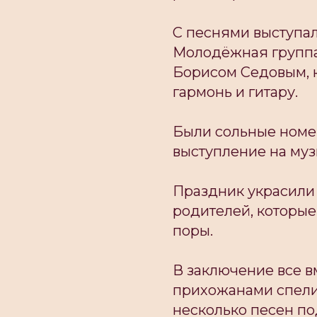
С песнями выступа
Молодëжная группа 
Борисом Седовым, 
гармонь и гитару.
Были сольные номер
выступление на муз
Праздник украсили
родителей, которы
поры.
В заключение все в
прихожанами спели
несколько песен по