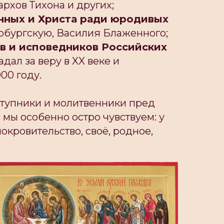
рхов Тихона и других;
нных и Христа ради юродивых
бургскую, Василия Блаженного;
в и исповедников Российских
адал за веру в XX веке и
00 году.
ступники и молитвенники пред
ь мы особенно остро чувствуем: у
окровительство, своё, родное,