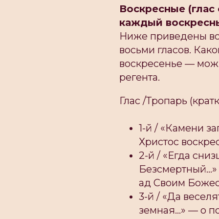
Воскресные (глас
каждый воскресны
Ниже приведены во
восьми гласов. Како
воскресенье — можн
регента.
Глас /Тропарь (кратк
1-й / «Камени за
Христос воскрес
2-й / «Егда сни
Безсмертный...»
ад Своим Боже
3-й / «Да весел
земная...» — о 