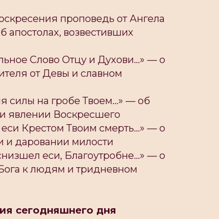
воскресения проповедь от Ангела
об апостолах, возвестивших
льное Слово Отцу и Духови...» — о
теля от Девы и славном
я силы на гробе Твоем...» — об
а и явлении Воскресшего
 еси Крестом Твоим смерть...» — о
и и даровании милости
снизшел еси, Благоутробне...» — о
ога к людям и тридневном
ия сегодняшнего дня