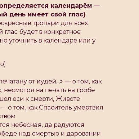
 определяется календарём —
й день имеет свой глас)
скресные тропари для всех
й глас будет в конкретное
о уточнить в календаре или у
о)
печатану от иудей...» — о том, как
, несмотря на печать на гробе
зшел еси к смерти, Животе
 — о том, как Спаситель умертвил
ством
ятся небесная, да радуются
победе над смертью и даровании