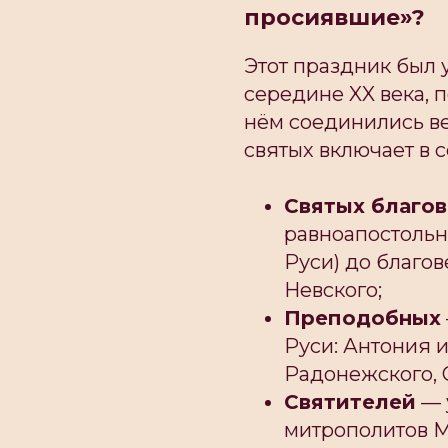
просиявшие»?
Этот праздник был 
середине XX века, п
нём соединились ве
святых включает в с
Святых благов
равноапостольн
Руси) до благо
Невского;
Преподобных
Руси: Антония 
Радонежского, 
Святителей
— 
митрополитов М