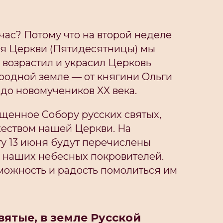
ас? Потому что на второй неделе
я Церкви (Пятидесятницы) мы
о возрастил и украсил Церковь
родной земле — от княгини Ольги
до новомучеников XX века.
щенное Собору русских святых,
жеством нашей Церкви. На
у 13 июня будут перечислены
 наших небесных покровителей.
можность и радость помолиться им
святые, в земле Русской