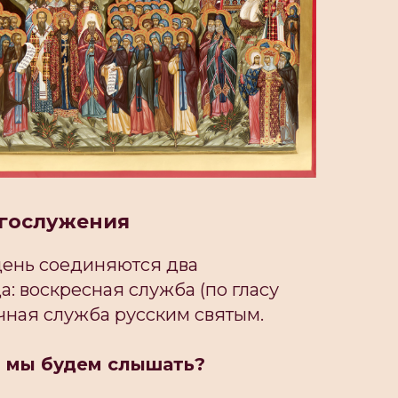
огослужения
день соединяются два
: воскресная служба (по гласу
чная служба русским святым.
я мы будем слышать?