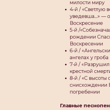
милости миру
4-й / «Светлую 
уведевша...» — 
Воскресение
5-й /«Собезнача
рождении Спаси
Воскресении
6-й / «Ангельски
ангелах у гроб
7-й / «Разрушил
крестной смерт
8-й / «С высоты 
снисхождении Б
погребении
Главные песнопен