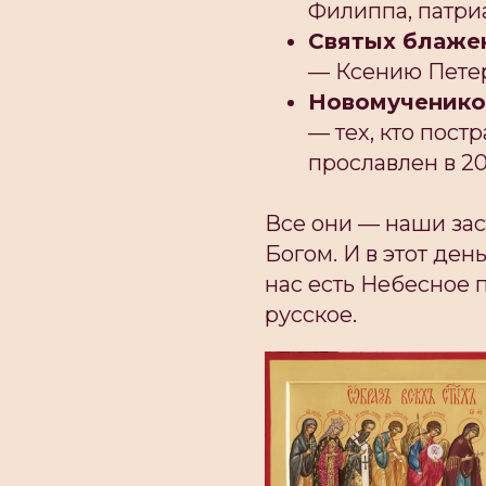
Филиппа, патриа
Святых блаже
— Ксению Петер
Новомученико
— тех, кто постр
прославлен в 20
Все они — наши за
Богом. И в этот ден
нас есть Небесное п
русское.