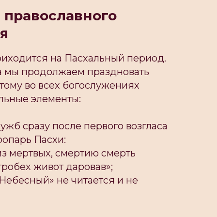
 православного
я
риходится на Пасхальный период.
да мы продолжаем праздновать
этому во всех богослужениях
льные элементы:
лужб сразу после первого возгласа
ропарь Пасхи:
из мертвых, смертию смерть
гробех живот даровав»;
Небесный» не читается и не