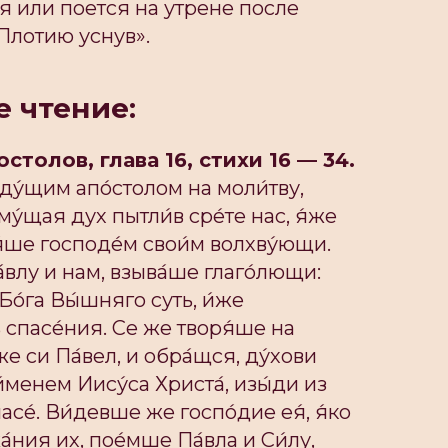
я или поется на утрене после
Плотию уснув».
 чтение:
столов, глава 16, стихи 16 — 34.
ду́щим апо́столом на моли́тву,
му́щая дух пытли́в сре́те нас, я́же
я́ше господе́м свои́м волхву́ющи.
́влу и нам, взыва́ше глаго́лющи:
 Бо́га Вы́шняго суть, и́же
 спасе́ния. Се же творя́ше на
же си Па́вел, и обра́щся, ду́хови
и́менем Иису́са Христа́, изы́ди из
часе́. Ви́девше же госпо́дие ея́, я́ко
́ния их, пое́мше Па́вла и Си́лу,