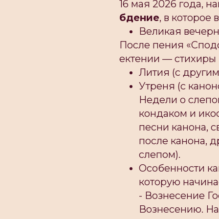
16 мая 2026 года, 
бдение
, в которое
Великая вечерн
После пения «Сподо
ектении — стихиры 
Лития (с други
Утреня (с кано
Недели о слепом
кондаком и ико
песни канона, 
после канона, 
слепом).
Особенности кан
которую начина
- Вознесение Г
Вознесению. На 