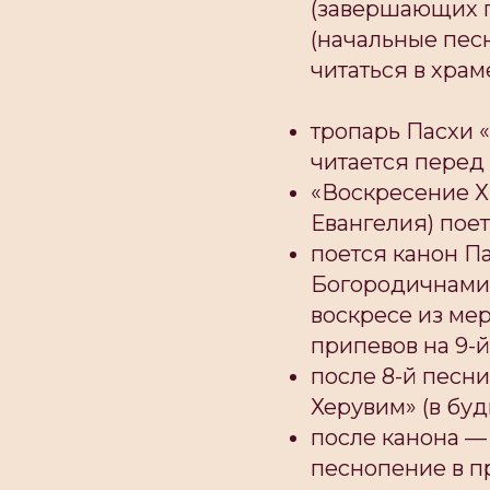
(завершающих п
(начальные пес
читаться в храм
тропарь Пасхи 
читается пере
«Воскресение Х
Евангелия) пое
поется канон П
Богородичнами,
воскресе из ме
припевов на 9-й
после 8-й песн
Херувим» (в буд
после канона —
песнопение в п