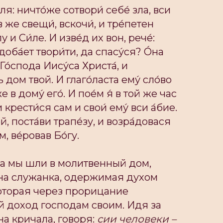
́ля: ничто́же сотвори́ себе́ зла, вси
 же свещи́, вскочи́, и тре́петен
у и Си́ле. И изве́д их вон, рече́:
оба́ет твори́ти, да спасу́ся? О́на
 Го́спода Иису́са Христа́, и
 дом твой. И глаго́ласта ему́ сло́во
е в дому́ его́. И пое́м я́ в той же час
и крести́ся сам и свои́ ему́ вси а́бие.
й, поста́ви трапе́зу, и возра́довася
, ве́ровав Бо́гу.
гда мы шли в молитвенный дом,
на служанка, одержимая духом
оторая через прорицание
 доход господам своим. Идя за
на кричала, говоря:
сии человеки –