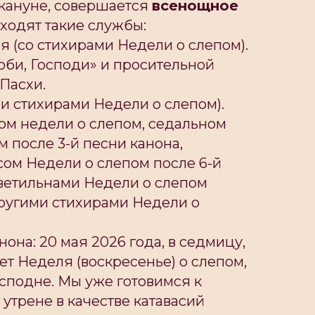
накануне, совершается
всенощное
 входят такие службы:
я (со стихирами Недели о слепом).
би, Господи» и просительной
Пасхи.
ми стихирами Недели о слепом).
ном недели о слепом, седальном
 после 3-й песни канона,
сом Недели о слепом после 6-й
светильнами Недели о слепом
другими стихирами Недели о
она: 20 мая 2026 года, в седмицу,
ет Неделя (воскресенье) о слепом,
осподне. Мы уже готовимся к
утрене в качестве катавасий