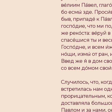
ве́лиим Па́вел, глаго
бо есмы́ зде. Проси́в
быв, припаде́ к Па́вл
госпо́дие, что ми под
же реко́ста: ве́руй в
спасе́шися ты и весь
Госпо́дне, и всем и́ж
но́щи, измы́ от ран, 
Введ же я́ в дом сво
со всем до́мом свои́м
Случилось, что, ко
встретилась нам од
прорицательным, к
доставляла большой
Павлом и за нами, о