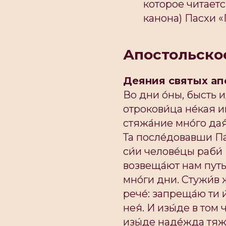
которое читаетс
канона) Пасхи «
Апостольское
Деяния святых апо
Во дни о́ны, бысть и
отрокови́ца не́кая и
стяжа́ние мно́го да
Та после́довавши Па
си́и челове́цы раби́
возвеща́ют нам путь
мно́ги дни. Стужи́в 
рече́: запреща́ю ти 
нея́. И изы́де в том 
изы́де наде́жда тяжа