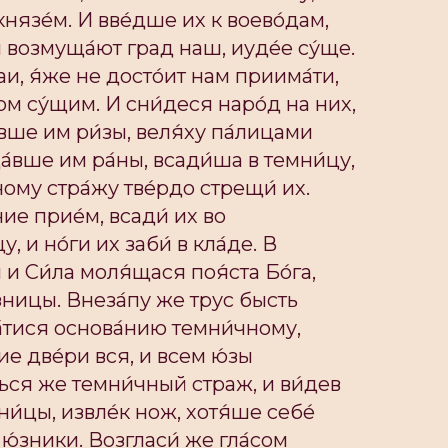
князе́м. И вве́дше их к воево́дам,
ы возмуща́ют град наш, иуде́е су́ще.
и, я́же не досто́ит нам приима́ти,
ом су́щим. И сни́деся наро́д на них,
вше им ри́зы, веля́ху па́лицами
да́вше им ра́ны, всади́ша в темни́цу,
ому стра́жу тве́рдо стрещи́ их.
ние прие́м, всади́ их во
 и но́ги их заби́ в кла́де. В
и Си́ла моля́щася поя́ста Бо́га,
зницы. Внеза́пу же трус бысть
а́тися основа́нию темни́чному,
ие две́ри вся, и всем ю́зы
ься же темни́чный страж, и ви́дев
ни́цы, извле́к нож, хотя́ше себе́
 ю́зники. Возгласи́ же гла́сом