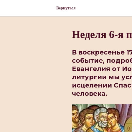
Вернуться
Неделя 6-я п
В воскресенье 1
событие, подроб
Евангелия от Ио
литургии мы ус
исцелении Спа
человека.