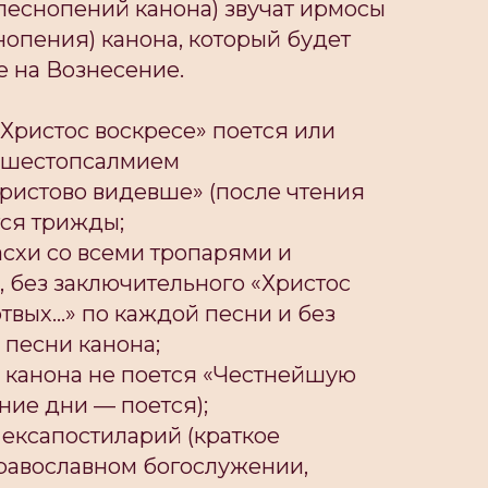
еснопений канона) звучат ирмосы
нопения) канона, который будет
е на Вознесение.
«Христос воскресе» поется или
д шестопсалмием
ристово видевше» (после чтения
тся трижды;
асхи со всеми тропарями и
 без заключительного «Христос
ртвых…» по каждой песни и без
 песни канона;
и канона не поется «Честнейшую
ние дни — поется);
 ексапостиларий (краткое
равославном богослужении,