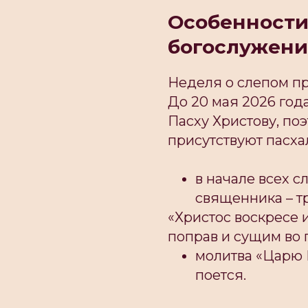
Особенности
богослужени
Неделя о слепом п
До 20 мая 2026 го
Пасху Христову, по
присутствуют пасха
в начале всех с
священника – т
«Христос воскресе 
поправ и сущим во 
молитва «Царю 
поется.