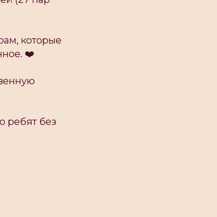
рам, которые
ное. ❤️
твенную
о ребят без