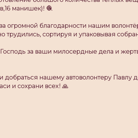
в,16 манишек)! 🧶
ва огромной благодарности нашим волонтё
 трудились, сортируя и упаковывая собран
х Господь за ваши милосердные дела и жер
и добраться нашему автоволонтеру Павлу д
аси и сохрани всех! 🙏