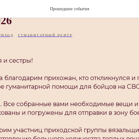
 гуманитарной помощи на
Прошедшие события
026
РИХОД
ГУМАНИТАРНЫЙ ЦЕНТР
 и сестры!
а благодарим прихожан, кто откликнулся и
ре гуманитарной помощи для бойцов на СВО
. Все собранные вами необходимые вещи и
ованы и погружены для отправки в зону бо
арим участниц приходской группы вязальщи
готовление большого количества теплых вещ