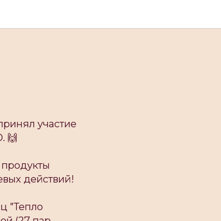
 СВО в
 принял участие
. 🙌
 продукты
евых действий!
ц "Тепло
ей (27 пар