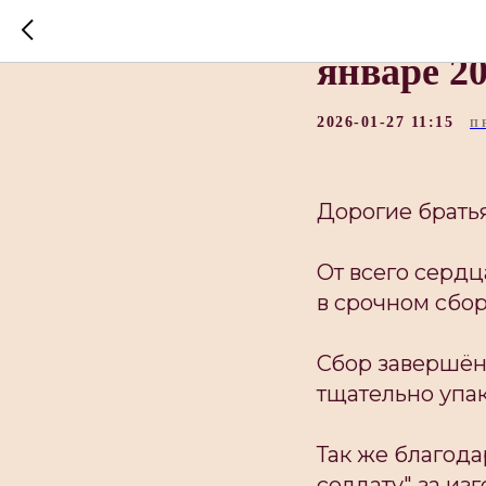
Отправка
январе 2
2026-01-27 11:15
П
Дорогие братья
От всего сердц
в срочном сбо
Сбор завершён
тщательно упак
Так же благод
солдату" за из