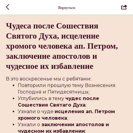
Вернуться
Чудеса после Сошествия
Святого Духа, исцеление
хромого человека ап. Петром,
заключение апостолов и
чудесное их избавление
В это воскресенье мы с ребятами:
Повторили прошлую тему Вознесения
Господня и Пятидесятницы;
Углубились в тему
чудес после
Сошествия Святаго Духа
;
Узнали о чуде
исцеления ап. Петром
хромого человека
;
Узнали о
заключении апостолов и
чудесном их избавлении
;