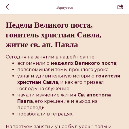
Вернуться
Недели Великого поста,
гонитель христиан Савла,
житие св. ап. Павла
Сегодня на занятии в нашей группе:
вспомнили о
неделях Великого поста
;
повспоминали темы прошлого урока;
узнали удивительную историю
гонителя
христиан Савла
, и как его призвал
Господь на служение;
начали изучение жития
Св. апостола
Павла
, его крещение и выход на
проповедь;
поработали в тетрадях.
На третьем занятии у нас был урок " папы и