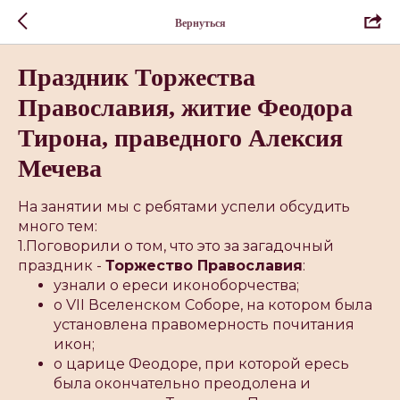
Вернуться
Праздник Торжества
Православия, житие Феодора
Тирона, праведного Алексия
Мечева
На занятии мы с ребятами успели обсудить
много тем:
1.Поговорили о том, что это за загадочный
праздник -
Торжество Православия
:
узнали о ереси иконоборчества;
о VII Вселенском Соборе, на котором была
установлена правомерность почитания
икон;
о царице Феодоре, при которой ересь
была окончательно преодолена и