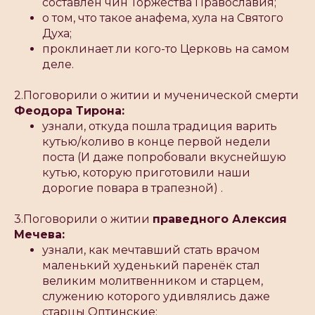
составлен чин Торжества Православия;
о том, что такое анафема, хула на Святого
Духа;
проклинает ли кого-то Церковь на самом
деле.
2.Поговорили о житии и мученической смерти
Феодора Тирона:
узнали, откуда пошла традиция варить
кутью/коливо в конце первой недели
поста (И даже попробовали вкуснейшую
кутью, которую приготовили наши
дорогие повара в трапезной) .
3.Поговорили о житии
праведного Алексия
Мечева:
узнали, как мечтавший стать врачом
маленький худенький паренёк стал
великим молитвенником и старцем,
служению которого удивлялись даже
старцы Оптинские;