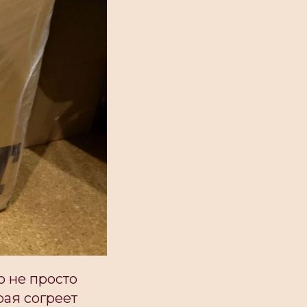
то не просто
рая согреет