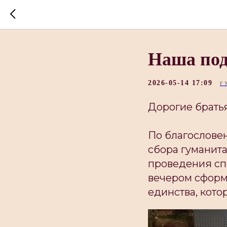
Наша под
2026-05-14 17:09
Г
Дорогие братья
По благослове
сбора гуманит
проведения сп
вечером сформи
единства, кото