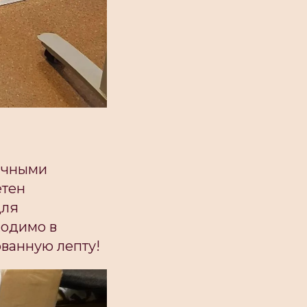
личными
етен
для
ходимо в
ованную лепту!