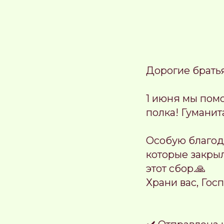
Дорогие братья
1 июня мы пом
полка! Гуманит
Особую благод
которые закрыл
этот сбор.🙏
Храни вас, Госп