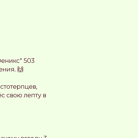
Феникс" 503
ния. 🙌
стотерпцев,
ёс свою лепту в