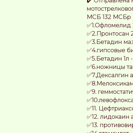
✔️ Отправлена
мотострелковог
МСБ 132 МСБр Г
✅1.Офломелид 
✅2.Пронтосан 
✅3.Бетадин маз
✅4.гипсовые би
✅5.Бетадин 1л -
✅6.ножницы так
✅7.Дексалгин а
✅8.Мелоксикам 
✅9. геммостати
✅10.левофлокса
✅11. Цефтриакс
✅12. лидокаин а
✅13. противови